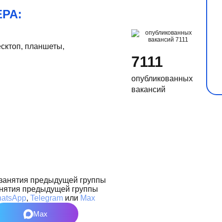
РА:
есктоп, планшеты,
7111
опубликованных
вакансий
нятия предыдущей группы
atsApp
,
Telegram
или
Max
Max