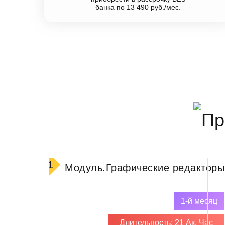
банка по 13 490 руб./мес.
1
Модуль.
Графические редакторы
1-й месяц
Длительность: 21 Ак. Час