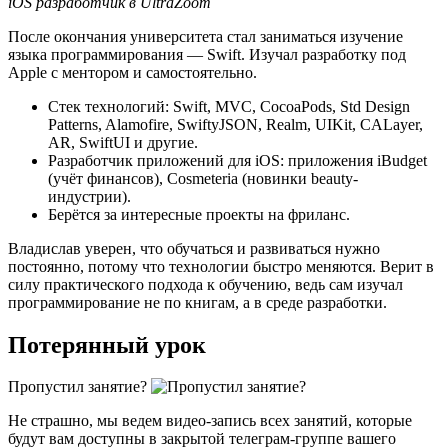
iOS разработчик в UltraZoom
После окончания университета стал заниматься изучение
языка программирования — Swift. Изучал разработку под
Apple с ментором и самостоятельно.
Стек технологий: Swift, MVC, CocoaPods, Std Design
Patterns, Alamofire, SwiftyJSON, Realm, UIKit, CALayer,
AR, SwiftUI и другие.
Разработчик приложений для iOS: приложения iBudget
(учёт финансов), Cosmeteria (новинки beauty-
индустрии).
Берётся за интересные проекты на фриланс.
Владислав уверен, что обучаться и развиваться нужно
постоянно, потому что технологии быстро меняются. Верит в
силу практического подхода к обучению, ведь сам изучал
программирование не по книгам, а в среде разработки.
Потерянный урок
Пропустил занятие?
Не страшно, мы ведем видео-запись всех занятий, которые
будут вам доступны в закрытой телеграм-группе вашего