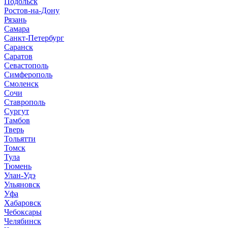
Подольск
Ростов-на-Дону
Рязань
Самара
Санкт-Петербург
Саранск
Саратов
Севастополь
Симферополь
Смоленск
Сочи
Ставрополь
Сургут
Тамбов
Тверь
Тольятти
Томск
Тула
Тюмень
Улан-Удэ
Ульяновск
Уфа
Хабаровск
Чебоксары
Челябинск