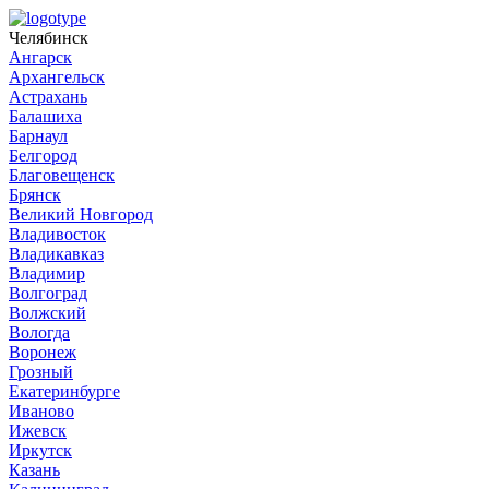
Челябинск
Ангарск
Архангельск
Астрахань
Балашиха
Барнаул
Белгород
Благовещенск
Брянск
Великий Новгород
Владивосток
Владикавказ
Владимир
Волгоград
Волжский
Вологда
Воронеж
Грозный
Екатеринбурге
Иваново
Ижевск
Иркутск
Казань