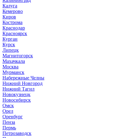
Калининград
Калуга
Кемерово
Киров
Кострома
Краснодар
Красноярск
Курган
Курск
Липецк
Магнитогорск
Махачкала
Москва
Мурманск
Набережные Челны
Нижний Новгород
Нижний Тагил
Новокузнецк
Новосибирск
Омск
Орел
Оренбург
Пенза
Пермь
Петрозаводск