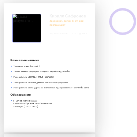
Кирилл Сафронов
Javascript. Junior Front-end
программист
Заработная плата - 120 000 руб/мес
8 917 552 03 33
it@avenue-pro.ru
Ключевые навыки
Уверенные знания Javascript
Хорошо понимаю структуру и стандарты разработки для Web-а
Умею работать с HTML/HTML5+CSS/CSS3
Умею работать с Базами Данных в контексте веб-разработки
Умею работать со стандартными библиотеками для разработки Front-end-а сайта
Образование
IT School Avenue Москва
Курс «Javascript. Front-end разработка»‎
5 месяцев. (1.07.20 - 1.12.20)