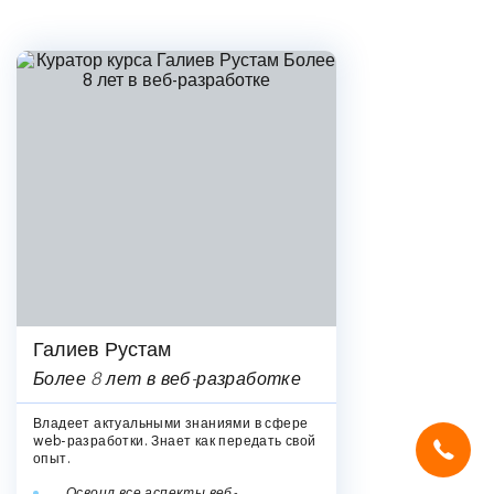
Галиев Рустам
Более 8 лет в веб-разработке
Мы используем
cookies
и систему
SmartCaptcha
, чтобы сайт был
Владеет актуальными знаниями в сфере
удобным, быстрым и защищённым.
web-разработки. Знает как передать свой
Продолжая, вы принимаете условия.
опыт.
Освоил все аспекты веб-