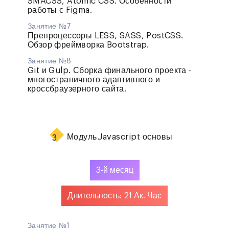
SMACSS, Atomic CSS. Особенности
работы с Figma.
Занятие №7
Препроцессоры LESS, SASS, PostCSS.
Обзор фреймворка Bootstrap.
Занятие №8
Git и Gulp. Сборка финального проекта -
многостраничного адаптивного и
кроссбраузерного сайта.
Модуль.
Javascript основы
3
3-й месяц
Длительность: 21 Ак. Час
Занятие №1