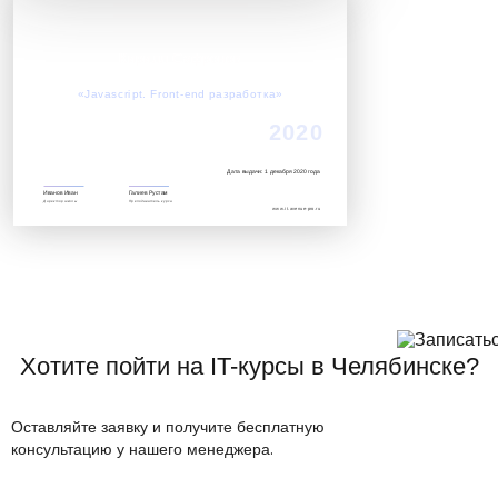
Кирилл Сафронов
Успешно завершил обучение по курсу:
«Javascript. Front-end разработка»‎
2020
Дата выдачи: 1 декабря 2020 года
Иванов Иван
Галиев Рустам
Директор школы
Преподаватель курса
www.it.avenue-pro.ru
Хотите пойти на IT-курсы в Челябинске?
Оставляйте заявку и получите бесплатную
консультацию у нашего менеджера.