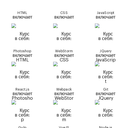
HTML
CSS
JavaScript
Photoshop
WebStorm
JQuery
React.js
Webpack
Git
Gulp
VueJS
Node.js