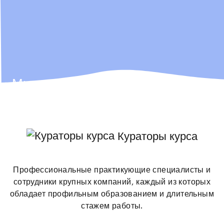
Мы не просто ІТ-школа, мы — ІТ-
компания,
которая всегда ищет таланты!
Кураторы курса
Поэтому лучших выпускников
Профессиональные практикующие специалисты и
мы иногда забираем себе в команду
сотрудники крупных компаний, каждый из которых
обладает профильным образованием и длительным
🫶
стажем работы.