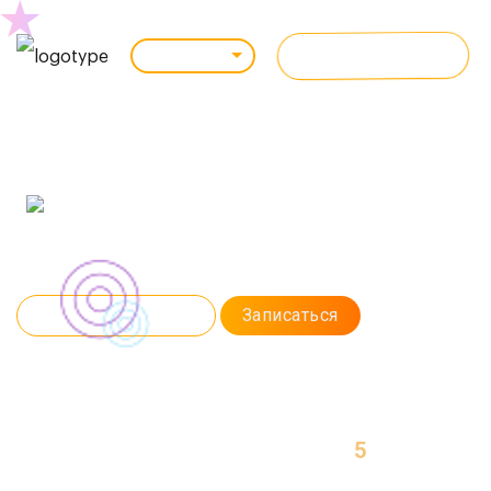
ВСЕ КУРСЫ
Челябинск
JAVASCRIPT
FRONT-END РАЗРАБОТКА
Поможем освоить востребованную профессию за 5 месяцев. Научим
создавать сайты, разрабатывать интерфейсы и клиентскую часть
приложений.
Программа курса
Записаться
5
МЕСЯЦЕВ