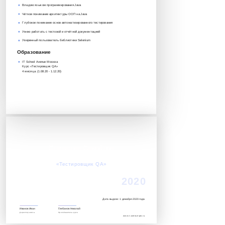
Владею языком программирования Java
Чёткое понимание архитектуры ООП на Java
Глубокое понимание основ автоматизированного тестирования
Умею работать с тестовой и отчётной документацией
Уверенный пользователь библиотеки Selenium
Образование
IT School Avenue Москва
Курс «Тестировщик QA»‎
4 месяца. (1.08.20 - 1.12.20)
Станислав Самойлов
Успешно завершил обучение по курсу:
«Тестировщик QA»‎
2020
Дата выдачи: 1 декабря 2020 года
Иванов Иван
Глебанов Николай
Директор школы
Преподаватель курса
www.it.avenue-pro.ru