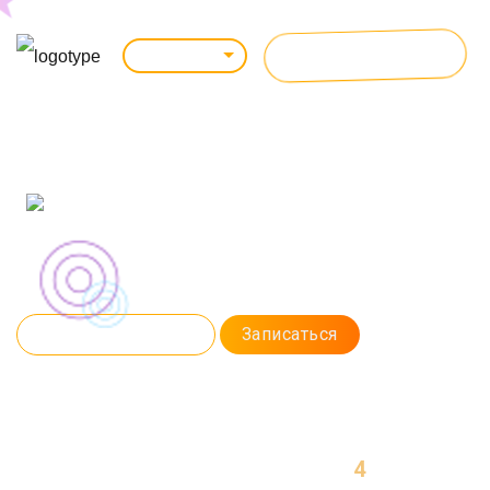
ВСЕ КУРСЫ
Челябинск
АВТОМАТИЗИРОВАННОЕ
ТЕСТИРОВАНИЕ
Научитесь писать автоматизированные тесты на Java. Изучим
фреймворки Selenium и Cucumber. Разберем CI/CD и настроим сервер
для автоматизации Jenkins.
Программа курса
Записаться
4