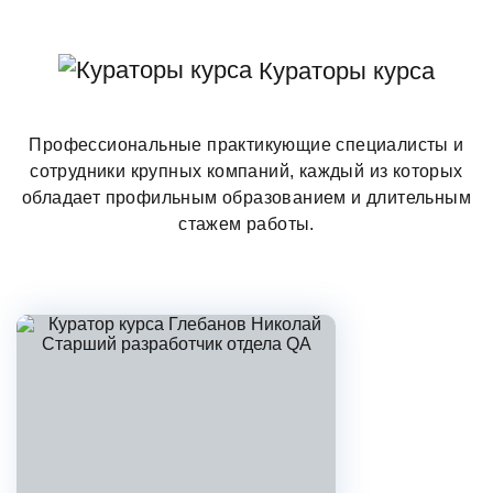
которая всегда ищет таланты!
Кураторы курса
Поэтому лучших выпускников
Профессиональные практикующие специалисты и
мы иногда забираем себе в команду
сотрудники крупных компаний, каждый из которых
обладает профильным образованием и длительным
🫶
стажем работы.