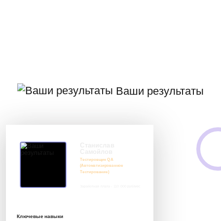
Ваши результаты
Станислав
Самойлов
Тестировщик QA
(Автоматизированное
Тестирование)
Заработная плата - 110 000 руб/мес
8 917 552 03 33
it@avenue-pro.ru
Ключевые навыки