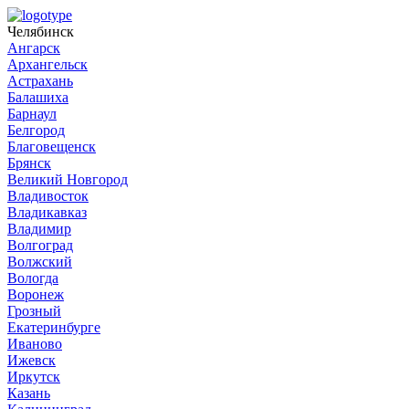
Челябинск
Ангарск
Архангельск
Астрахань
Балашиха
Барнаул
Белгород
Благовещенск
Брянск
Великий Новгород
Владивосток
Владикавказ
Владимир
Волгоград
Волжский
Вологда
Воронеж
Грозный
Екатеринбурге
Иваново
Ижевск
Иркутск
Казань