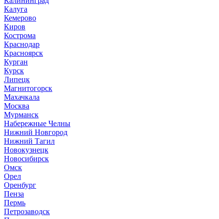
Калининград
Калуга
Кемерово
Киров
Кострома
Краснодар
Красноярск
Курган
Курск
Липецк
Магнитогорск
Махачкала
Москва
Мурманск
Набережные Челны
Нижний Новгород
Нижний Тагил
Новокузнецк
Новосибирск
Омск
Орел
Оренбург
Пенза
Пермь
Петрозаводск