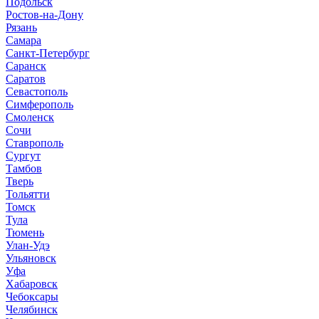
Подольск
Ростов-на-Дону
Рязань
Самара
Санкт-Петербург
Саранск
Саратов
Севастополь
Симферополь
Смоленск
Сочи
Ставрополь
Сургут
Тамбов
Тверь
Тольятти
Томск
Тула
Тюмень
Улан-Удэ
Ульяновск
Уфа
Хабаровск
Чебоксары
Челябинск